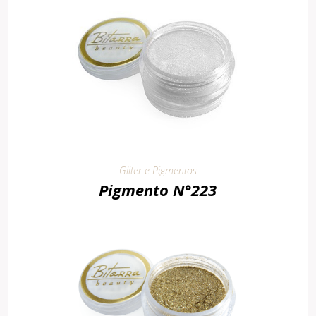
Gliter e Pigmentos
Pigmento N°223