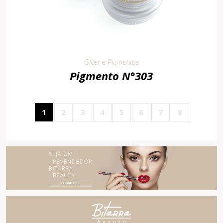
Gliter e Pigmentos
Pigmento N°303
1
2
3
4
5
6
7
8