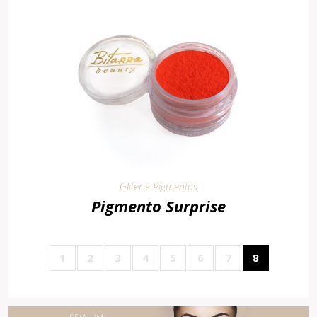
Gliter e Pigmentos
Pigmento Surprise
1
2
3
4
5
6
7
8