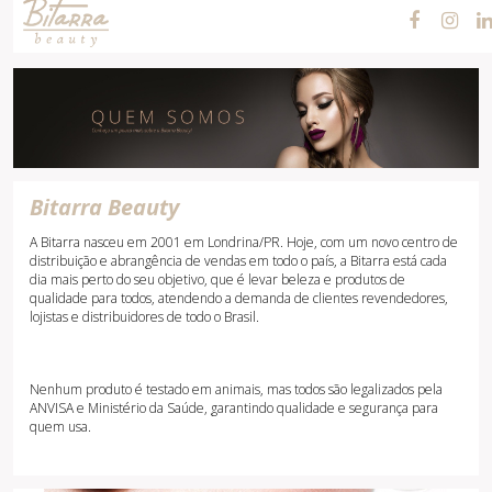
Cosméticos e
Maquiagens
Bitarra Beauty
A Bitarra nasceu em 2001 em Londrina/PR. Hoje, com um novo centro de
distribuição e abrangência de vendas em todo o país, a Bitarra está cada
dia mais perto do seu objetivo, que é levar beleza e produtos de
qualidade para todos, atendendo a demanda de clientes revendedores,
lojistas e distribuidores de todo o Brasil.
Nenhum produto é testado em animais, mas todos são legalizados pela
ANVISA e Ministério da Saúde, garantindo qualidade e segurança para
quem usa.