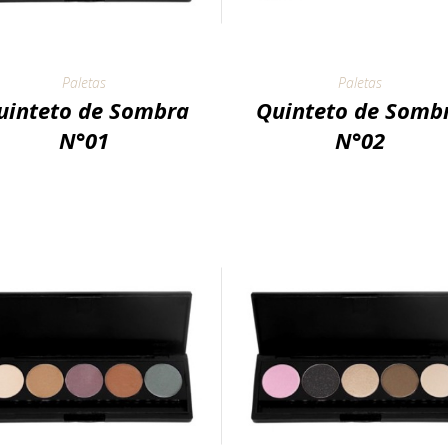
Paletas
Paletas
uinteto de Sombra
Quinteto de Somb
N°01
N°02