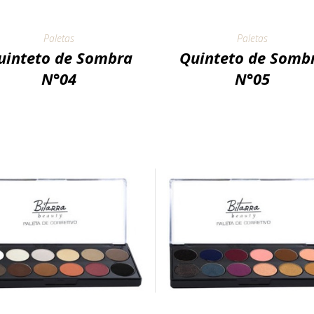
Paletas
Paletas
uinteto de Sombra
Quinteto de Somb
N°04
N°05