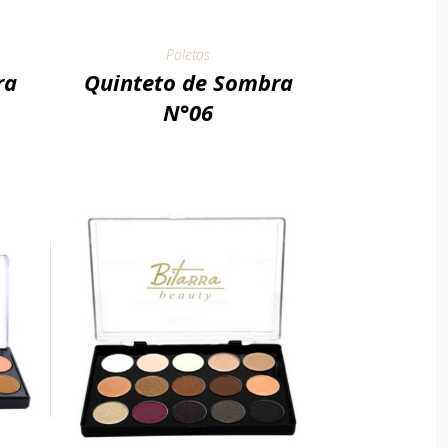
Paletas
ra
Quinteto de Sombra
N°06