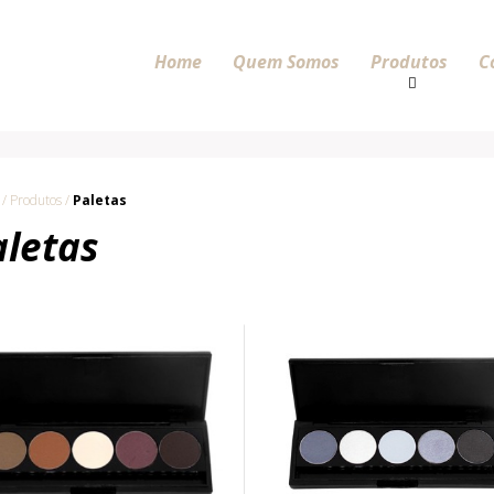
Home
Quem Somos
Produtos
C
/ Produtos /
Paletas
aletas