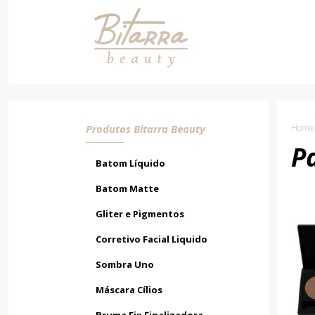
Bitarra Beauty - Cosméticos e
Maquiagens
Produtos Bitarra Beauty
Home 
P
Batom Líquido
Batom Matte
Gliter e Pigmentos
Corretivo Facial Liquido
Sombra Uno
Máscara Cílios