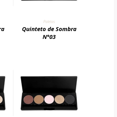
Paletas
ra
Quinteto de Sombra
N°03