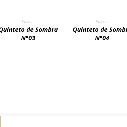
Paletas
Paletas
Quinteto de Sombra
Quinteto de Somb
N°03
N°04