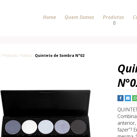
Home
Quem Somos
Produtos
C
 Produtos / Paletas /
Quinteto de Sombra N°02
Qui
N°0
QUINTE
Combinaç
anterior,
fazer”? 
mesma. S