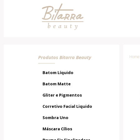
Quinteto de Sombra N°02
Produtos Bitarra Beauty
Home /
Batom Líquido
Batom Matte
Gliter e Pigmentos
Corretivo Facial Liquido
Sombra Uno
Máscara Cílios