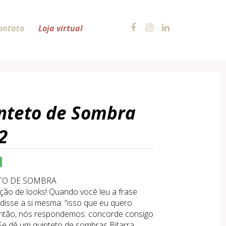
ontato
Loja virtual
nteto de Sombra
2
TO DE SOMBRA
ão de looks! Quando você leu a frase
 disse a si mesma: “isso que eu quero
Então, nós respondemos: concorde consigo
e dê um quinteto de sombras Bitarra.