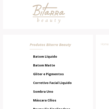
Blush N°21
Produtos Bitarra Beauty
Home /
Batom Líquido
Batom Matte
Gliter e Pigmentos
Corretivo Facial Liquido
Sombra Uno
Máscara Cílios