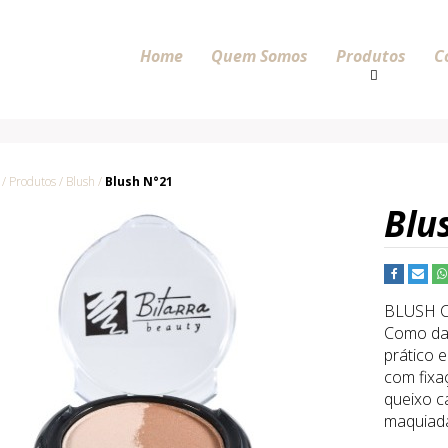
Home
Quem Somos
Produtos
C
 Produtos / Blush /
Blush N°21
Blu
BLUSH 
Como dar
prático 
com fixa
queixo c
maquiad