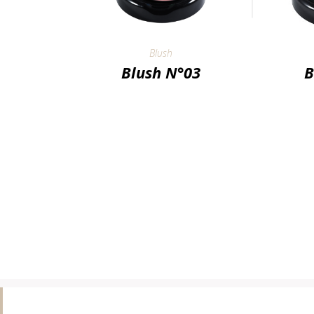
Blush
Blush N°03
B