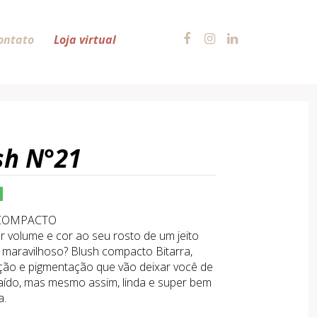
ontato
Loja virtual
sh N°21
COMPACTO
 volume e cor ao seu rosto de um jeito
e maravilhoso? Blush compacto Bitarra,
ção e pigmentação que vão deixar você de
aído, mas mesmo assim, linda e super bem
a.