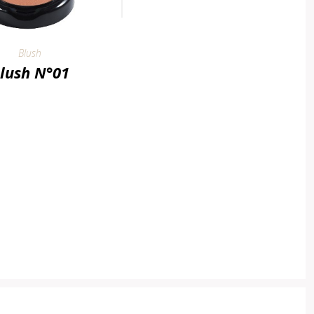
Blush
lush N°01